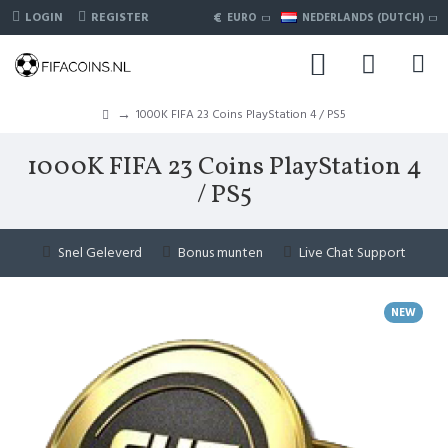
€
LOGIN
REGISTER
EURO
NEDERLANDS (DUTCH)
1000K FIFA 23 Coins PlayStation 4 / PS5
1000K FIFA 23 Coins PlayStation 4
/ PS5
Snel Geleverd
Bonus munten
Live Chat Support
NEW