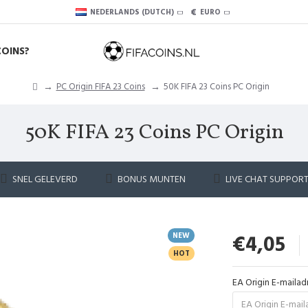
€
NEDERLANDS (DUTCH)
EURO
COINS?
PC Origin FIFA 23 Coins
50K FIFA 23 Coins PC Origin
50K FIFA 23 Coins PC Origin
SNEL GELEVERD
BONUS MUNTEN
LIVE CHAT SUPPOR
NEW
€4,05
HOT
EA Origin E-mailad