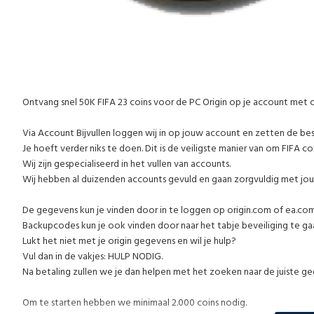
Ontvang snel 50K FIFA 23 coins voor de PC Origin op je account met
Via Account Bijvullen loggen wij in op jouw account en zetten de be
Je hoeft verder niks te doen. Dit is de veiligste manier van om FIFA co
Wij zijn gespecialiseerd in het vullen van accounts.
Wij hebben al duizenden accounts gevuld en gaan zorgvuldig met jo
De gegevens kun je vinden door in te loggen op origin.com of ea.co
Backupcodes kun je ook vinden door naar het tabje beveiliging te gaan
Lukt het niet met je origin gegevens en wil je hulp?
Vul dan in de vakjes: HULP NODIG.
Na betaling zullen we je dan helpen met het zoeken naar de juiste g
Om te starten hebben we minimaal 2.000 coins nodig.