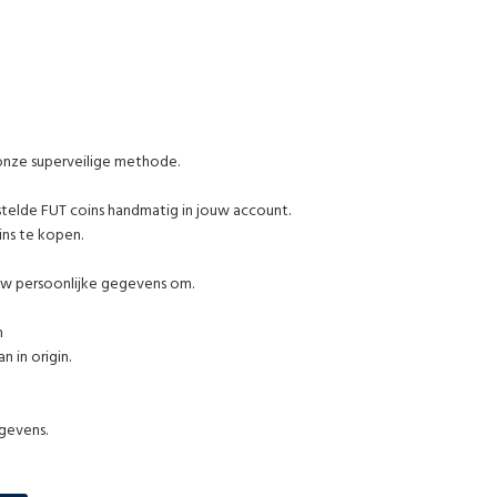
 onze superveilige methode.
stelde FUT coins handmatig in jouw account.
ins te kopen.
uw persoonlijke gegevens om.
m
 in origin.
egevens.