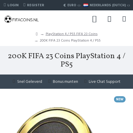
€
LOGIN
REGISTER
EURO
NEDERLANDS (DUTCH)
PlayStation 4 / PS5 FIFA 23 Coins
200K FIFA 23 Coins PlayStation 4 / PS5
200K FIFA 23 Coins PlayStation 4 /
PS5
Snel Geleverd
Bonus munten
Live Chat Support
NEW