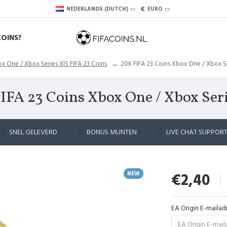
€
NEDERLANDS (DUTCH)
EURO
COINS?
x One / Xbox Series X|S FIFA 23 Coins
20K FIFA 23 Coins Xbox One / Xbox Se
IFA 23 Coins Xbox One / Xbox Seri
SNEL GELEVERD
BONUS MUNTEN
LIVE CHAT SUPPOR
NEW
€2,40
EA Origin E-mailad