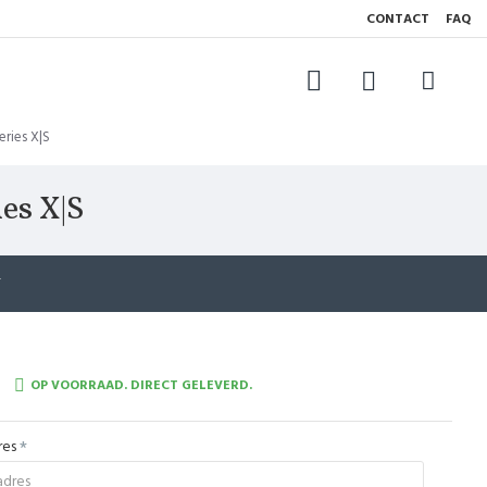
CONTACT
FAQ
ries X|S
es X|S
T
OP VOORRAAD. DIRECT GELEVERD.
res