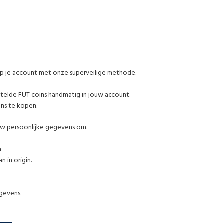
op je account met onze superveilige methode.
stelde FUT coins handmatig in jouw account.
ins te kopen.
uw persoonlijke gegevens om.
m
 in origin.
egevens.