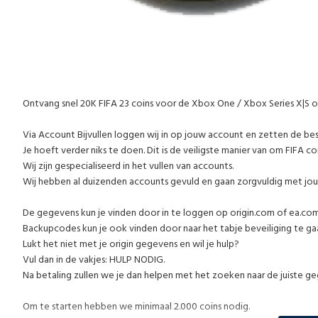
Ontvang snel 20K FIFA 23 coins voor de Xbox One / Xbox Series X|S 
Via Account Bijvullen loggen wij in op jouw account en zetten de be
Je hoeft verder niks te doen. Dit is de veiligste manier van om FIFA co
Wij zijn gespecialiseerd in het vullen van accounts.
Wij hebben al duizenden accounts gevuld en gaan zorgvuldig met jo
De gegevens kun je vinden door in te loggen op origin.com of ea.co
Backupcodes kun je ook vinden door naar het tabje beveiliging te gaan
Lukt het niet met je origin gegevens en wil je hulp?
Vul dan in de vakjes: HULP NODIG.
Na betaling zullen we je dan helpen met het zoeken naar de juiste g
Om te starten hebben we minimaal 2.000 coins nodig.