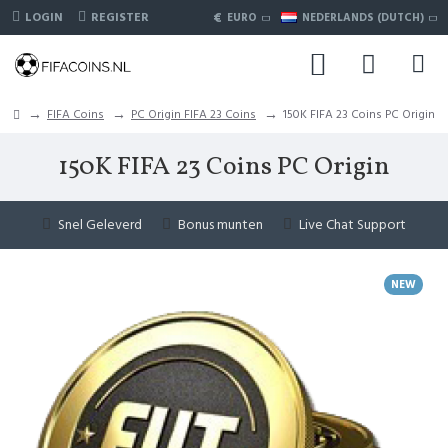
€
LOGIN
REGISTER
EURO
NEDERLANDS (DUTCH)
FIFA Coins
PC Origin FIFA 23 Coins
150K FIFA 23 Coins PC Origin
150K FIFA 23 Coins PC Origin
Snel Geleverd
Bonus munten
Live Chat Support
NEW