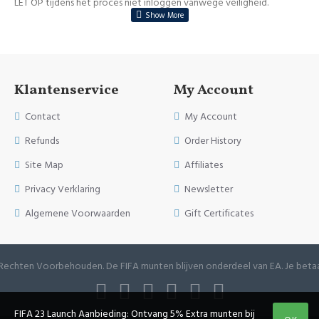
LET OP tijdens het proces niet inloggen vanwege veiligheid.
Klantenservice
My Account
Contact
My Account
Refunds
Order History
Site Map
Affiliates
Privacy Verklaring
Newsletter
Algemene Voorwaarden
Gift Certificates
e Rechten Voorbehouden. De FIFA munten blijven onderdeel van EA. Je betaa
FIFA 23 Launch Aanbieding: Ontvang 5% Extra munten bij