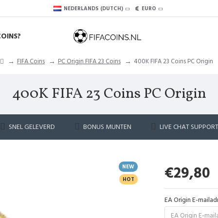
€
NEDERLANDS (DUTCH)
EURO
COINS?
FIFA Coins
PC Origin FIFA 23 Coins
400K FIFA 23 Coins PC Origin
400K FIFA 23 Coins PC Origin
SNEL GELEVERD
BONUS MUNTEN
LIVE CHAT SUPPOR
NEW
€29,80
HOT
EA Origin E-mailad