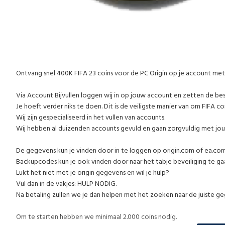
Ontvang snel 400K FIFA 23 coins voor de PC Origin op je account me
Via Account Bijvullen loggen wij in op jouw account en zetten de be
Je hoeft verder niks te doen. Dit is de veiligste manier van om FIFA co
Wij zijn gespecialiseerd in het vullen van accounts.
Wij hebben al duizenden accounts gevuld en gaan zorgvuldig met jo
De gegevens kun je vinden door in te loggen op origin.com of ea.co
Backupcodes kun je ook vinden door naar het tabje beveiliging te gaan
Lukt het niet met je origin gegevens en wil je hulp?
Vul dan in de vakjes: HULP NODIG.
Na betaling zullen we je dan helpen met het zoeken naar de juiste g
Om te starten hebben we minimaal 2.000 coins nodig.