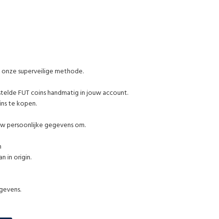
t onze superveilige methode.
stelde FUT coins handmatig in jouw account.
ins te kopen.
uw persoonlijke gegevens om.
m
 in origin.
egevens.