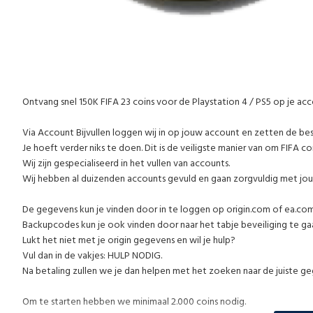
Ontvang snel 150K FIFA 23 coins voor de Playstation 4 / PS5 op je a
Via Account Bijvullen loggen wij in op jouw account en zetten de be
Je hoeft verder niks te doen. Dit is de veiligste manier van om FIFA co
Wij zijn gespecialiseerd in het vullen van accounts.
Wij hebben al duizenden accounts gevuld en gaan zorgvuldig met jo
De gegevens kun je vinden door in te loggen op origin.com of ea.co
Backupcodes kun je ook vinden door naar het tabje beveiliging te gaan
Lukt het niet met je origin gegevens en wil je hulp?
Vul dan in de vakjes: HULP NODIG.
Na betaling zullen we je dan helpen met het zoeken naar de juiste g
Om te starten hebben we minimaal 2.000 coins nodig.