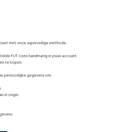
ccount met onze superveilige methode.
stelde FUT coins handmatig in jouw account.
ins te kopen.
uw persoonlijke gegevens om.
m
 in origin.
egevens.