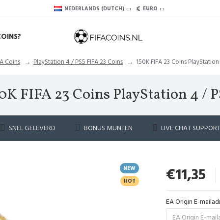
€
NEDERLANDS (DUTCH)
EURO
COINS?
FA Coins
PlayStation 4 / PS5 FIFA 23 Coins
150K FIFA 23 Coins PlayStation
0K FIFA 23 Coins PlayStation 4 / 
SNEL GELEVERD
BONUS MUNTEN
LIVE CHAT SUPPOR
NEW
€11,35
HOT
EA Origin E-mailad