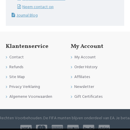
Neem contact op
Journal Blog
Klantenservice
My Account
Contact
My Account
Refunds
Order History
Site Map
Affiliates
Privacy Verklaring
Newsletter
Algemene Voorwaarden
Gift Certificates
e Rechten Voorbehouden. De FIFA munten blijven onderdeel van EA. Je betaa